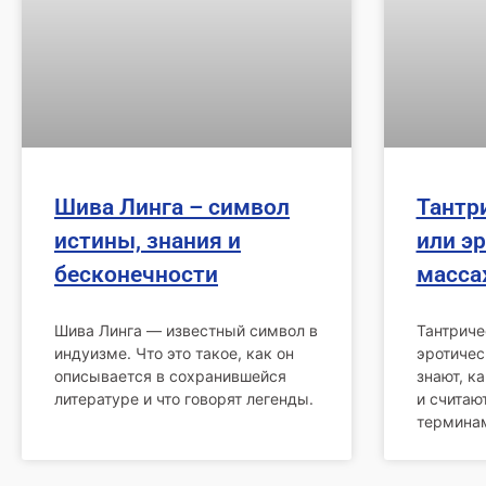
Шива Линга – символ
Тантр
истины, знания и
или э
бесконечности
масс
Шива Линга — известный символ в
Тантриче
индуизме. Что это такое, как он
эротичес
описывается в сохранившейся
знают, к
литературе и что говорят легенды.
и считаю
термина