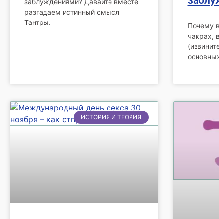
заблу
заблуждениями? Давайте вместе
разгадаем истинный смысл
Тантры.
Почему в
чакрах, 
(извинит
основных
ИСТОРИЯ И ТЕОРИЯ