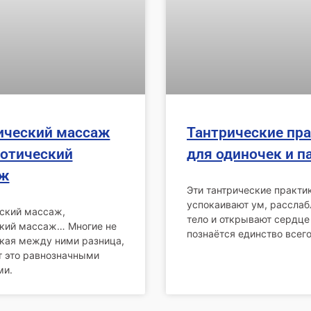
ический массаж
Тантрические пр
ротический
для одиночек и п
аж
Эти тантрические практи
успокаивают ум, расслаб
ский массаж,
тело и открывают сердце 
кий массаж… Многие не
познаётся единство всего
акая между ними разница,
т это равнозначными
ми.