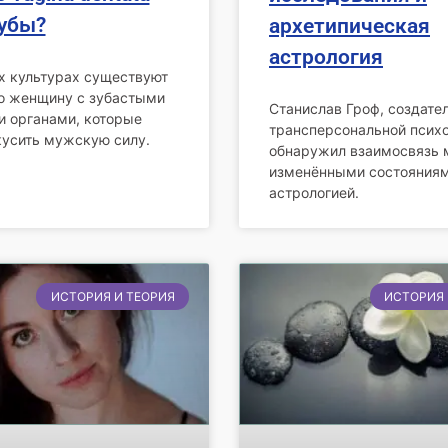
зубы?
архетипическая
астрология
х культурах существуют
о женщину с зубастыми
Станислав Гроф, создате
 органами, которые
трансперсональной психо
кусить мужскую силу.
обнаружил взаимосвязь
изменёнными состояниям
астрологией.
ИСТОРИЯ И ТЕОРИЯ
ИСТОРИЯ 