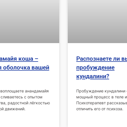
амайя коша –
Распознаете ли в
я оболочка вашей
пробуждение
кундалини?
 воплощаете анандамайя
Пробуждение кундалини 
 сливаетесь с опытом
мощный процесс в теле и
ва, радостной лёгкостью
Психотерапевт рассказыв
ой движений.
отличить его от психоза.