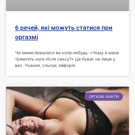
6 речей, які можуть статися при
оргазмі
Чи замислювалися ви коли-небудь: «Чому в мене
тремтять ноги після сексу?» Це буває не лише у
вас. Чхання, сльози, ейфорія.
ОРГАЗМ: ФАКТИ