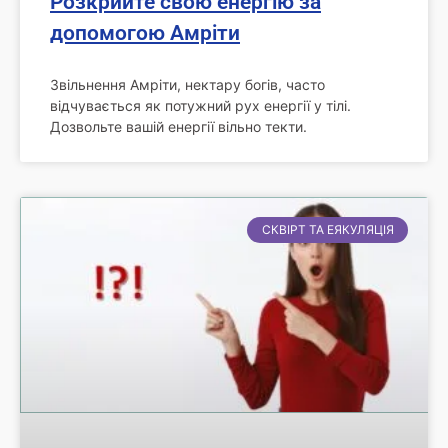
Розкрийте свою енергію за
допомогою Амріти
Звільнення Амріти, нектару богів, часто
відчувається як потужний рух енергії у тілі.
Дозвольте вашій енергії вільно текти.
СКВІРТ ТА ЕЯКУЛЯЦІЯ