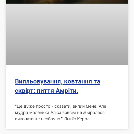
Випльовування, ковтання та
сквірт: пиття Амріти.
"Це дуже просто - сказати: випий мене. Але
мудра маленька Аліса зовсім не збиралася
виконати це необачно." Льюїс Керол.