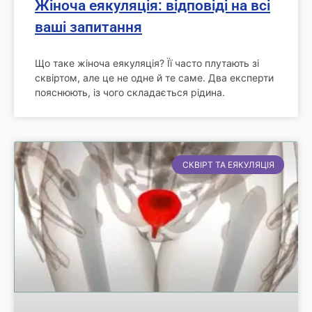
Жіноча еякуляція: відповіді на всі
ваші запитання
Що таке жіноча еякуляція? Її часто плутають зі
сквіртом, але це не одне й те саме. Два експерти
пояснюють, із чого складається рідина.
СКВІРТ ТА ЕЯКУЛЯЦІЯ