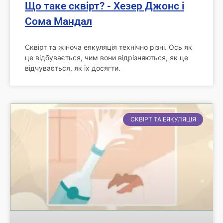
Що таке сквірт? - Хезер Джонс і
Сома Мандал
Сквірт та жіноча еякуляція технічно різні. Ось як
це відбувається, чим вони відрізняються, як це
відчувається, як їх досягти.
СКВІРТ ТА ЕЯКУЛЯЦІЯ