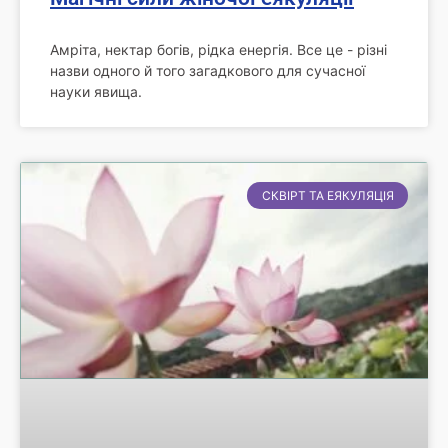
Амріта, нектар богів, рідка енергія. Все це - різні
назви одного й того загадкового для сучасної
науки явища.
СКВІРТ ТА ЕЯКУЛЯЦІЯ