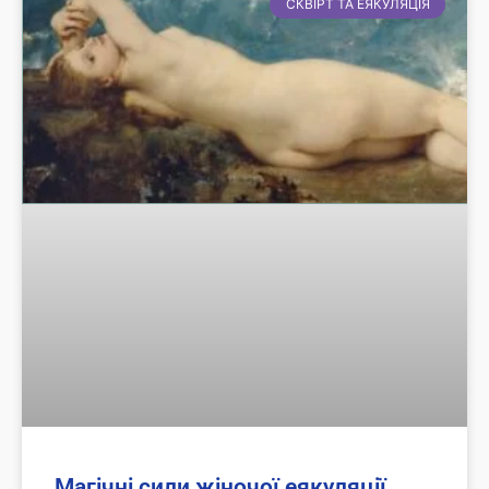
СКВІРТ ТА ЕЯКУЛЯЦІЯ
Магічні сили жіночої еякуляції