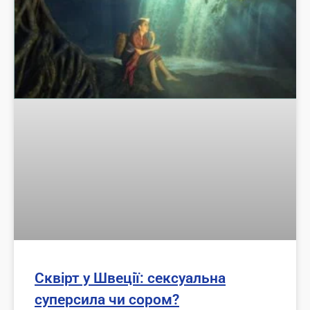
Сквірт у Швеції: сексуальна
суперсила чи сором?