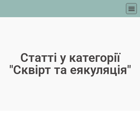
Статті у категорії
"Сквірт та еякуляція"