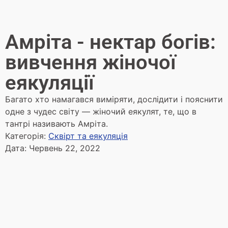
Амріта - нектар богів:
вивчення жіночої
еякуляції
Багато хто намагався виміряти, дослідити і пояснити
одне з чудес світу — жіночий еякулят, те, що в
тантрі називають Амріта.
Категорія:
Сквірт та еякуляція
Дата:
Червень 22, 2022