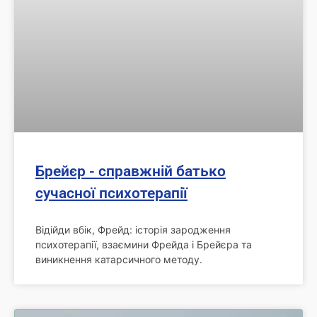
Брейєр - справжній батько
сучасної психотерапії
Відійди вбік, Фрейд: історія зародження
психотерапії, взаємини Фрейда і Брейєра та
виникнення катарсичного методу.