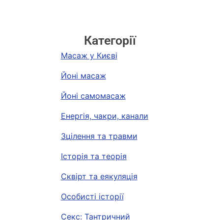
Категорії
Масаж у Києві
Йоні масаж
Йоні самомасаж
Енергія, чакри, канали
Зцілення та травми
Історія та теорія
Сквірт та еякуляція
Особисті історії
Секс: Тантричний