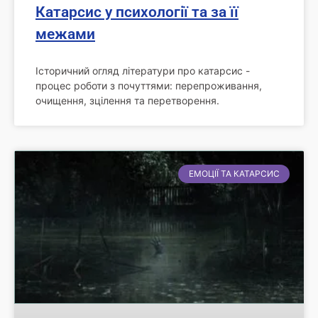
Катарсис у психології та за її
межами
Історичний огляд літератури про катарсис -
процес роботи з почуттями: перепроживання,
очищення, зцілення та перетворення.
ЕМОЦІЇ ТА КАТАРСИС