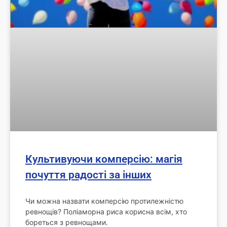
Культивуючи комперсію: магія
почуття радості за інших
Чи можна назвати комперсію протилежністю
ревнощів? Поліаморна риса корисна всім, хто
бореться з ревнощами.