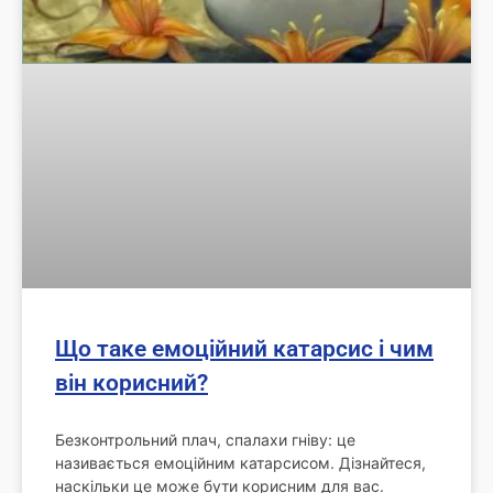
Що таке емоційний катарсис і чим
він корисний?
Безконтрольний плач, спалахи гніву: це
називається емоційним катарсисом. Дізнайтеся,
наскільки це може бути корисним для вас.