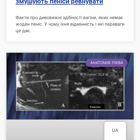
змушують пеніси ревнувати
Факти про дивовижні здібності вагіни, яких немає
жоден пеніс. У чому їхня відмінність і які переваги
це дає.
АНАТОМІЯ: ПІХВА
UA