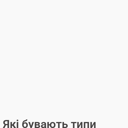
Які бувають типи