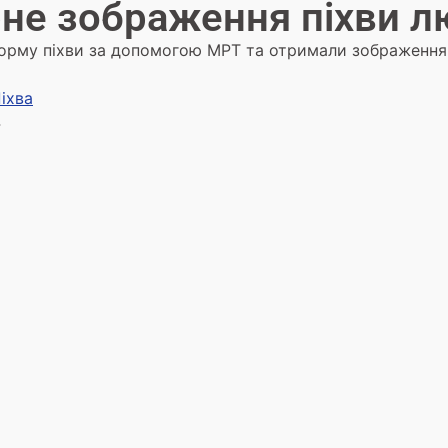
не зображення піхви 
форму піхви за допомогою МРТ та отримали зображення
іхва
4