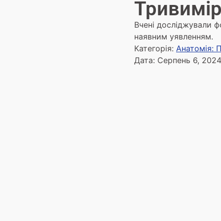
Тривимір
Вчені досліджували 
наявним уявленням.
Категорія:
Анатомія: П
Дата:
Серпень 6, 202