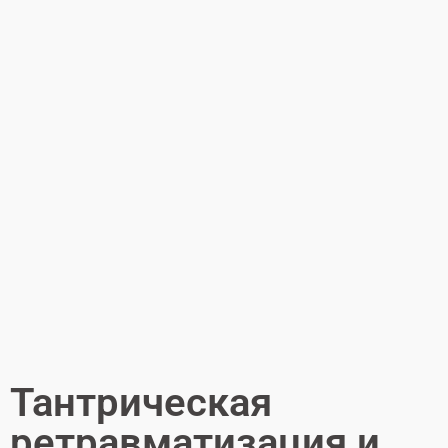
Тантрическая
ретравматизация и