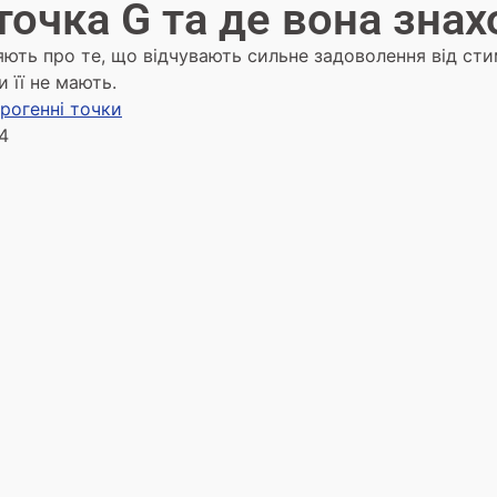
точка G та де вона зна
ють про те, що відчувають сильне задоволення від стим
 її не мають.
Ерогенні точки
4