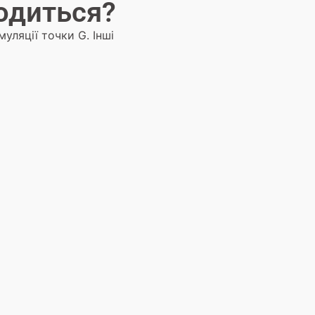
ходиться?
уляції точки G. Інші