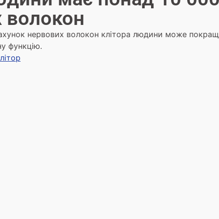
 волокон
ахунок нервових волокон клітора людини може покращ
ну функцію.
Клітор