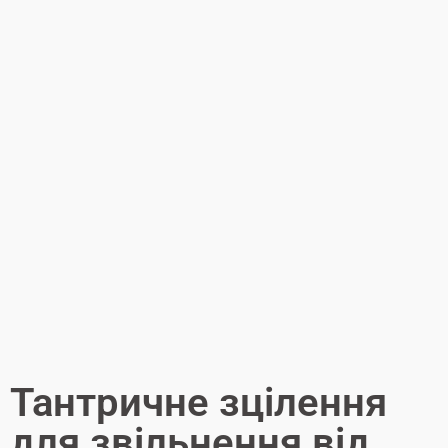
Тантричне зцілення
для звільнення від