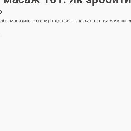
»
бо масажисткою мрії для свого коханого, вивчивши вс
ж