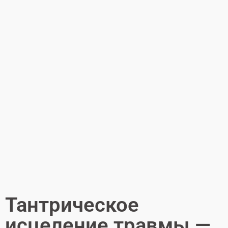
Тантрическое
исцеление травмы —