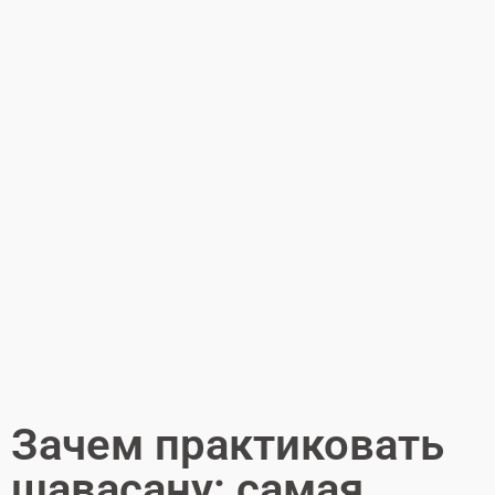
Зачем практиковать
шавасану: самая