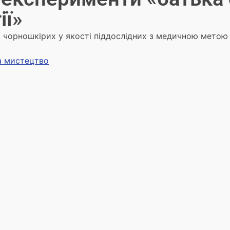
ії»
чорношкірих у якості піддослідних з медичною метою
та мистецтво
5