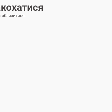
акохатися
є зблизитися.