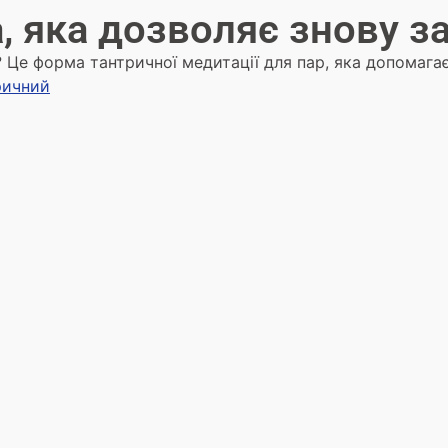
, яка дозволяє знову з
? Це форма тантричної медитації для пар, яка допомага
ричний
2