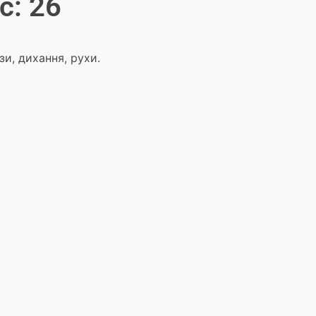
с: 26
зи, дихання, рухи.