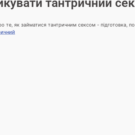
икувати тантричний сек
о те, як займатися тантричним сексом - підготовка, по
ричний