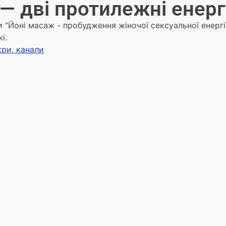
 — дві протилежні енерг
иги "Йоні масаж - пробудження жіночої сексуальної енергі
і.
кри, канали