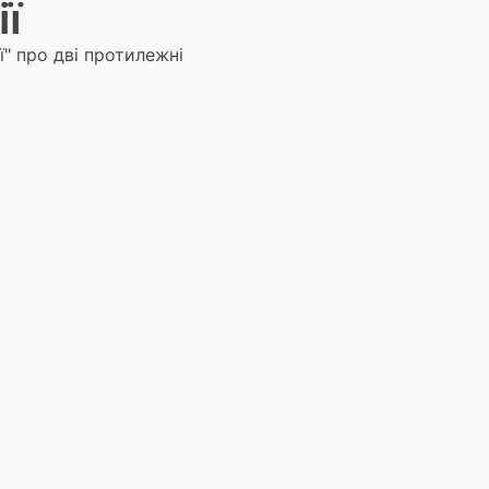
ії
ї" про дві протилежні