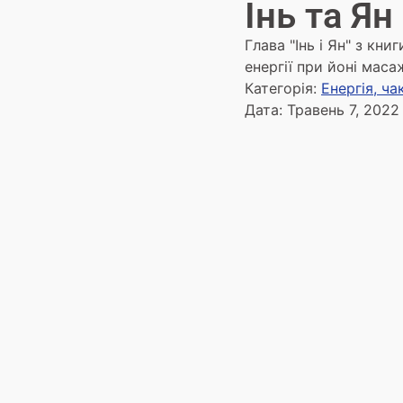
Інь та Ян
Глава "Інь і Ян" з кн
енергії при йоні масаж
Категорія:
Енергія, ча
Дата:
Травень 7, 2022