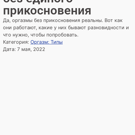
прикосновения
Да, оргазмы без прикосновения реальны. Вот как
они работают, какие у них бывают разновидности и
что нужно, чтобы попробовать.
Категория:
Оргазм: Типы
Дата:
7 мая, 2022