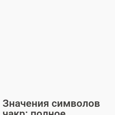
Значения символов
чакр: полное