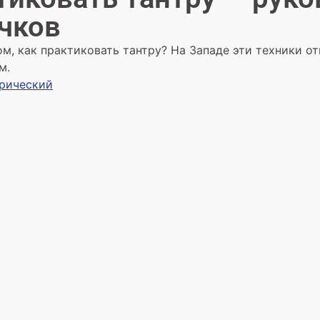
чков
м, как практиковать тантру? На Западе эти техники от
м.
трический