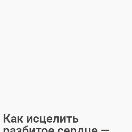
Как исцелить
разбитое сердце​ —