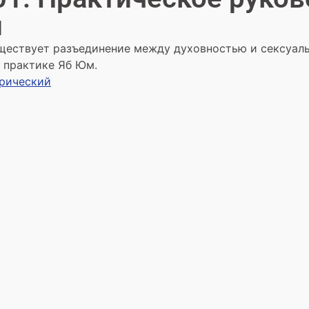
м
уществует разъединение между духовностью и сексуал
й практике Яб Юм.
трический